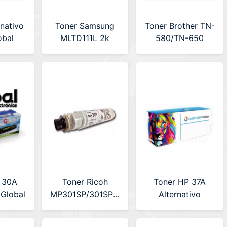
rnativo
Toner Samsung
Toner Brother TN-
obal
MLTD111L 2k
580/TN-650
COMP)
Alternativo Global
Alternativo
Premium (LA-
BRUNIT580)
 30A
Toner Ricoh
Toner HP 37A
 Global
MP301SP/301SPF/MP301
Alternativo
COMP)
Alternativo
Premium (LA-
ip
Premium (CA-
HPCF237A)