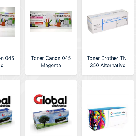
on 045
Toner Canon 045
Toner Brother TN-
lo
Magenta
350 Alternativo
tivo
Alternativo
Premium (LA-
 (RC-
REDCORE (RC-
BRUNIT350)
45)
CCRG045)