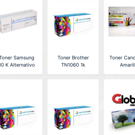
HPUNI53)
Toner Samsung
Toner Brother
Toner Can
10 K Alternativo
TN1060 1k
Amaril
Premium (LA-
Alternativo
Alterna
SAMD203E)
Premium (LA-
REDCORE
BRT1060) (30u)
CCRG0