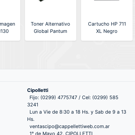
Imagen
Toner Alternativo
Cartucho HP 711
M130
Global Pantum
XL Negro
COMP)
PB211
Alternativo
ip
(PB211COMP)
MAGNA (MGN-
1600
711XL BK)
(P2500/M6550NW)
Cipolletti
Fijo: (0299) 4775747 / Cel: (0299) 585
3241
Lun a Vie de 8:30 a 18 Hs. y Sab de 9 a 13
Hs.
ventascipo@cappellettiweb.com.ar
1° de Mayo 42, CIPOLLETTI