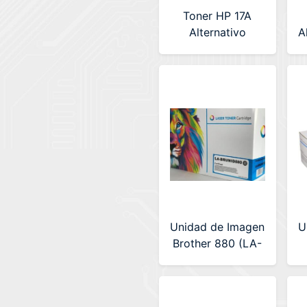
Toner HP 17A
Alternativo
A
Premium (LA-
HPCF217AC) CON
CHIP
Unidad de Imagen
U
Brother 880 (LA-
BRUNID880)
M
(