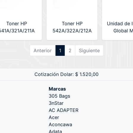
Toner HP
Toner HP
Unidad de 
541A/321A/211A
542A/322A/212A
Global 
Cyan Alternativo
Amarillo
(CF219A
RedCore (RC-
Alternativo
Con Ch
Anterior
1
2
Siguiente
HCB541A/321A/211A)
RedCore (RC-
HCB542A/322A/212A)
Cotización Dolar: $ 1.520,00
Marcas
305 Bags
3nStar
AC ADAPTER
Acer
Aconcawa
Adata