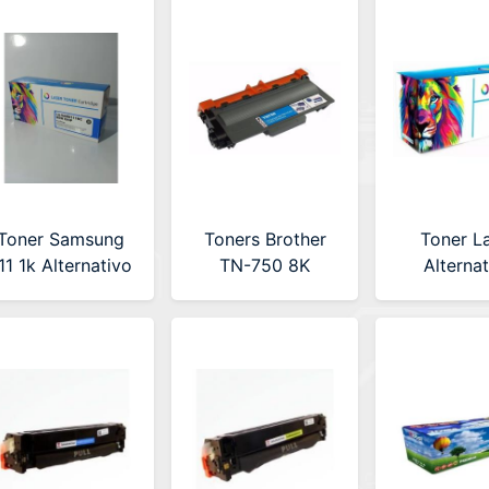
Chip (15u.)
Toner Samsung
Toners Brother
Toner L
3510/3510SF
11 1k Alternativo
TN-750 8K
Alterna
Premium (LA-
Alternativo
Samsung P
SAMD111NC)
Premiun (LA-
CLP 470/
NEW CHIP
BRT750)
clx4170 
(LA-SAM