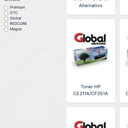
Alternativo
Premium
Premium (LA-
GTC
Global
HPCF279A)
REDCORE
Magna
Toner HP
CE311A/CF351A
Cyan 1k
Alternativo Global
A