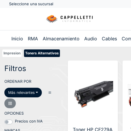
Seleccione una sucursal
Inicio
RMA
Almacenamiento
Audio
Cables
Com
Impresion
Toners Alternativos
Filtros
ORDENAR POR
Más relevantes
OPCIONES
Precios con IVA
Toner HP CF279A
MARCAS