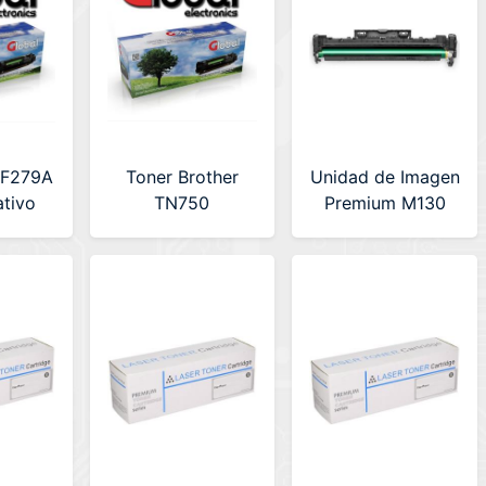
CF279A
Toner Brother
Unidad de Imagen
ativo
TN750
Premium M130
l
Alternativo 8K
(LA-HPCF219AC)
Global
Con Chip