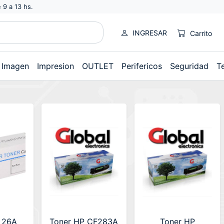
 9 a 13 hs.
INGRESAR
Carrito
Imagen
Impresion
OUTLET
Perifericos
Seguridad
T
 26A
Toner HP CF283A
Toner HP