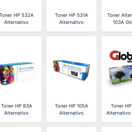
Toner HP 532A
Toner HP 531A
Toner Alte
Alternativo
Alternativo
103A Gl
Premium (LA-
Premium (LA-
(W1103A
HPUNI532A)
HPUNI531A) Cyan
Amarillo
Toner HP 83A
Toner HP 105A
Toner HP
Alternativo
Alternativo
Alternativo
Premium (LA-
Premium (LA-
(CF230A
HPCF283A)
HP105AC) Con
Con Ch