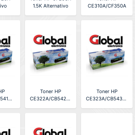
tivo
1.5K Alternativo
CE310A/CF350A
(LA-
Global
Negro 1.2k
6A)
Alternativo Global
HP
Toner HP
Toner HP
541A/CF211A
CE322A/CB542A/CF212A
CE323A/CB543A/CF
.4K
Amarillo 1.4K
Magenta 1.4K
 Global
Alternativo Global
Alternativo Global