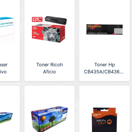
RICAMP301)
aser
Toner Ricoh
Toner Hp
tivo
Aficio
CB435A/CB436A/CE
remiun
SP3400/3410/3500/3510
Alternativo Global
475-
Alternativo GTC
CB435A-436A-
CYAN
(R-SP3500)
CE285AUNIVCOMP
504C)
(20u)