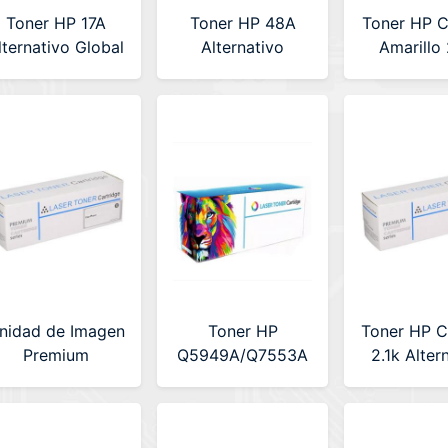
Toner HP 17A
Toner HP 48A
Toner HP 
lternativo Global
Alternativo
Amarillo
(CF217ACOMP-
Premium (LA-
Alterna
GEN) CON CHIP
HPCF248AC) Con
Premium 
Chip
HPCF41
nidad de Imagen
Toner HP
Toner HP 
Premium
Q5949A/Q7553A
2.1k Alter
203dn/203dw/M227fdw
Negro 3k
Premium 
LA-HPCF232AC)
Alternativo
HPCE27
Con Chip
Premium (LA-