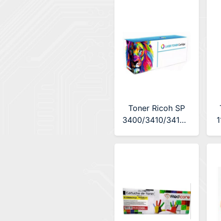
Toner Ricoh SP
3400/3410/3410SF/3500/
1
Alternativo
Premium (LA-
RICA3510)