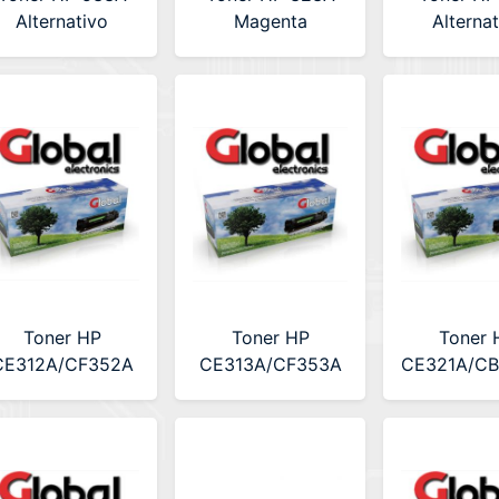
Alternativo
Magenta
Alterna
Premium (LA-
Alternativo GTC
Premium 
HPUNI533A)
HPCF22
Magenta
Toner HP
Toner HP
Toner 
CE312A/CF352A
CE313A/CF353A
CE321A/CB
Amarillo 1k
Magenta 1K
Cyan 1
lternativo Global
Alternativo Global
Alternativo