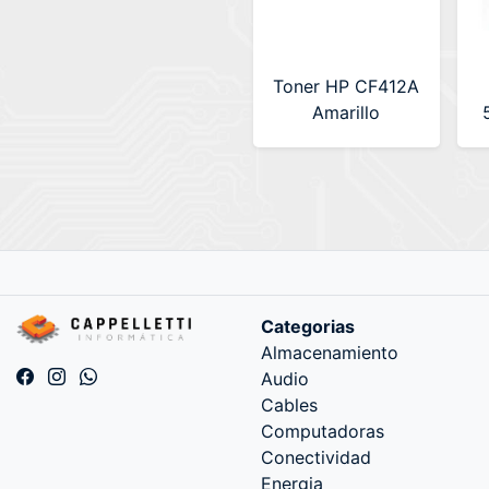
Toner HP CF412A
Amarillo
Alternativo
RedCore (RC-
CCRG046/CF412A)
Categorias
Almacenamiento
Audio
Cables
Computadoras
Conectividad
Energia