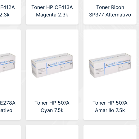
CF412A
Toner HP CF413A
Toner Ricoh
 2.3k
Magenta 2.3k
SP377 Alternativo
tivo
Alternativo
Premium (LA-
(LA-
Premium (LA-
RICASP377)
2A)
HPCF413A)
CE278A
Toner HP 507A
Toner HP 507A
nativo
Cyan 7.5k
Amarillo 7.5k
(LA-
Alternativo
Alternativo
8A)
Premium (H-
Premium (H-
CE401A)
CE402A)