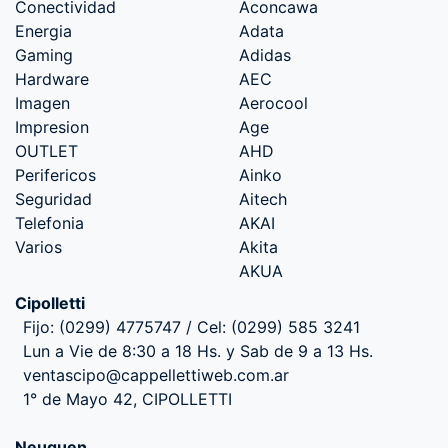
Conectividad
Aconcawa
Energia
Adata
Gaming
Adidas
Hardware
AEC
Imagen
Aerocool
Impresion
Age
OUTLET
AHD
Perifericos
Ainko
Seguridad
Aitech
Telefonia
AKAI
Varios
Akita
AKUA
Cipolletti
Fijo: (0299) 4775747 / Cel: (0299) 585 3241
Lun a Vie de 8:30 a 18 Hs. y Sab de 9 a 13 Hs.
ventascipo@cappellettiweb.com.ar
1° de Mayo 42, CIPOLLETTI
Neuquen