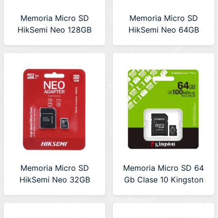
Memoria Micro SD
Memoria Micro SD
HikSemi Neo 128GB
HikSemi Neo 64GB
Class10 (HS-TF-C1
Class10 (HS-TF-C1
128G)
64G)
Memoria Micro SD
Memoria Micro SD 64
HikSemi Neo 32GB
Gb Clase 10 Kingston
Class10 (HS-TF-C1
100 MB/s
32G)
(SDCS3/64GB) Canvas
Select Plus