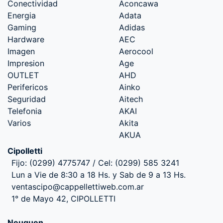
Conectividad
Aconcawa
Energia
Adata
Gaming
Adidas
Hardware
AEC
Imagen
Aerocool
Impresion
Age
OUTLET
AHD
Perifericos
Ainko
Seguridad
Aitech
Telefonia
AKAI
Varios
Akita
AKUA
Cipolletti
Fijo: (0299) 4775747 / Cel: (0299) 585 3241
Lun a Vie de 8:30 a 18 Hs. y Sab de 9 a 13 Hs.
ventascipo@cappellettiweb.com.ar
1° de Mayo 42, CIPOLLETTI
Neuquen