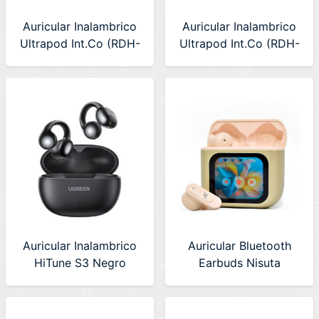
Auricular Inalambrico
Auricular Inalambrico
Ultrapod Int.Co (RDH-
Ultrapod Int.Co (RDH-
205)
206)
Auricular Inalambrico
Auricular Bluetooth
HiTune S3 Negro
Earbuds Nisuta
Ugreen (WS209)
(NSAUBTWS16P)
45785