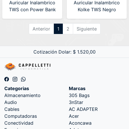
Auricular Inalambrico
Auricular Inalambrico
TWS con Power Bank
Kolke TWS Negro
y Display Kolke Blanco
(KAB-761) 630844
(KAB-657) 630478
Anterior
1
2
Siguiente
Cotización Dolar: $ 1.520,00
Categorias
Marcas
Almacenamiento
305 Bags
Audio
3nStar
Cables
AC ADAPTER
Computadoras
Acer
Conectividad
Aconcawa