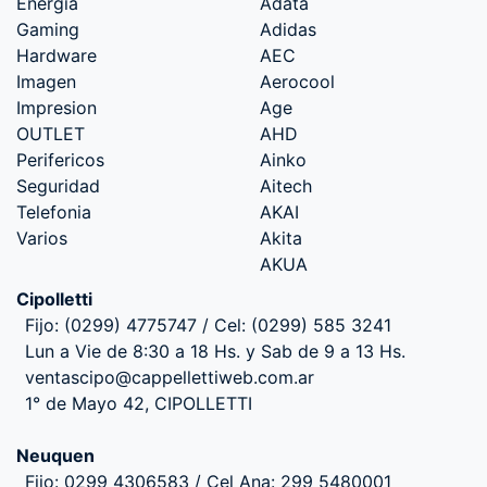
Energia
Adata
Gaming
Adidas
Hardware
AEC
Imagen
Aerocool
Impresion
Age
OUTLET
AHD
Perifericos
Ainko
Seguridad
Aitech
Telefonia
AKAI
Varios
Akita
AKUA
Cipolletti
Fijo: (0299) 4775747 / Cel: (0299) 585 3241
Lun a Vie de 8:30 a 18 Hs. y Sab de 9 a 13 Hs.
ventascipo@cappellettiweb.com.ar
1° de Mayo 42, CIPOLLETTI
Neuquen
Fijo: 0299 4306583 / Cel Ana: 299 5480001