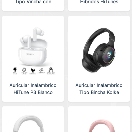
Tipo Vincha con
Hibridos HiTunes
Estuche Netmak (NM-
Max5c Ugreen
ULTRA-G) Beige
(HP203) 35758
Auricular Inalambrico
Auricular Inalambrico
HiTune P3 Blanco
Tipo Bincha Kolke
Ugreen (WS207) 45110
Burning (KAB-670)
630511