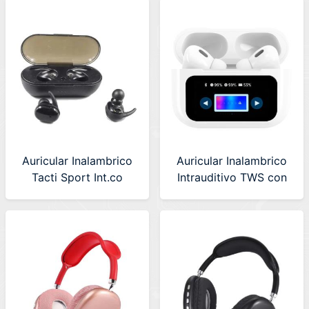
Auricular Inalambrico
Auricular Inalambrico
Tacti Sport Int.co
Intrauditivo TWS con
(RDH-400)
Pantalla Kolke Blanco
(KAB-719) 630741