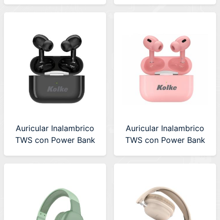
Plata (KAB-633)
Azul (KAB-633)
630392
630393
Auricular Inalambrico
Auricular Inalambrico
TWS con Power Bank
TWS con Power Bank
y Display Kolke Negro
y Display Kolke Rosa
(KAB-657) 630476
(KAB-657) 630477