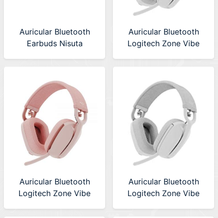
Auricular Bluetooth
Auricular Bluetooth
Earbuds Nisuta
Logitech Zone Vibe
(NSAUBTWS12)
100 Graphite (981-
001214)
Auricular Bluetooth
Auricular Bluetooth
Logitech Zone Vibe
Logitech Zone Vibe
100 Rose (981-
100 Off-White (981-
001223)
001218)