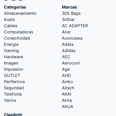
Categorias
Marcas
Almacenamiento
305 Bags
Audio
3nStar
Cables
AC ADAPTER
Computadoras
Acer
Conectividad
Aconcawa
Energia
Adata
Gaming
Adidas
Hardware
AEC
Imagen
Aerocool
Impresion
Age
OUTLET
AHD
Perifericos
Ainko
Seguridad
Aitech
Telefonia
AKAI
Varios
Akita
AKUA
Cipolletti