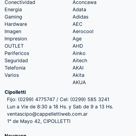
Conectividad
Aconcawa
Energia
Adata
Gaming
Adidas
Hardware
AEC
Imagen
Aerocool
Impresion
Age
OUTLET
AHD
Perifericos
Ainko
Seguridad
Aitech
Telefonia
AKAI
Varios
Akita
AKUA
Cipolletti
Fijo: (0299) 4775747 / Cel: (0299) 585 3241
Lun a Vie de 8:30 a 18 Hs. y Sab de 9 a 13 Hs.
ventascipo@cappellettiweb.com.ar
1° de Mayo 42, CIPOLLETTI
Neuquen