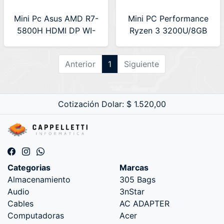
Mini Pc Asus AMD R7-
Mini PC Performance
5800H HDMI DP WI-
Ryzen 3 3200U/8GB
FI6 (PN52-
DDR4/240GB SSD
BB7000XTC-ARG)
(BT54282)
Anterior
1
Siguiente
Cotización Dolar: $ 1.520,00
Categorias
Marcas
Almacenamiento
305 Bags
Audio
3nStar
Cables
AC ADAPTER
Computadoras
Acer