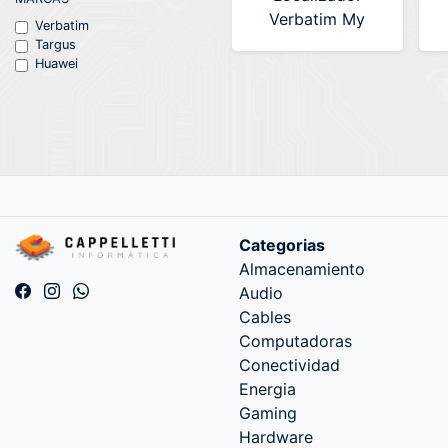
Verbatim My
Verbatim
Finder Bluetooth
Targus
Huawei
Traker (#32131
2312-898)
Categorias
Almacenamiento
Audio
Cables
Computadoras
Conectividad
Energia
Gaming
Hardware