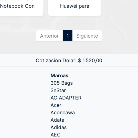
Notebook Con
Huawei para
Clave Targus
Ideahub
(PA410U)
Anterior
1
Siguiente
Cotización Dolar: $ 1.520,00
Marcas
305 Bags
3nStar
AC ADAPTER
Acer
Aconcawa
Adata
Adidas
AEC