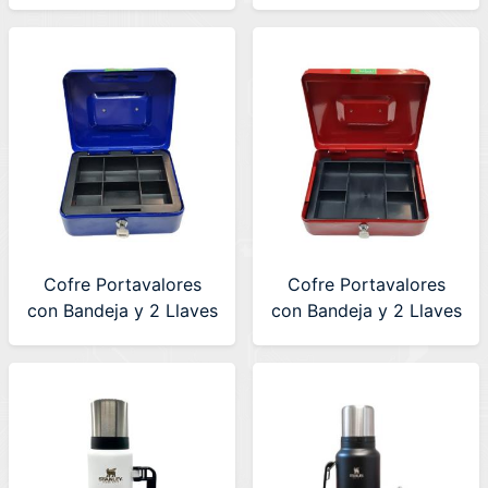
(NHS-D100-SS)
con Teclado Global
(SAFEBOX-D-
35X25X25)
Cofre Portavalores
Cofre Portavalores
con Bandeja y 2 Llaves
con Bandeja y 2 Llaves
Global (COFRE-
Global (COFRE-
20X15X9-BL)
25X20X9-R)