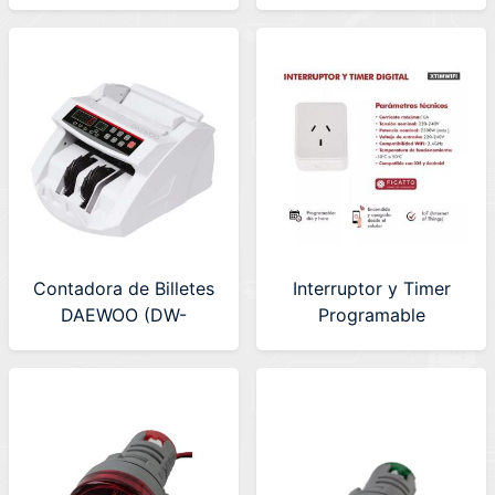
Monofasico 65amp
Monofasico 65amp
C/Reset
Smart
Contadora de Billetes
Interruptor y Timer
DAEWOO (DW-
Programable
BILL006)
Inalambrico Ficatto
(XTIMWIFI)