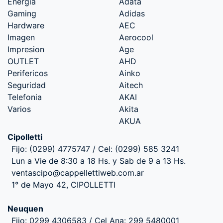
Energia
Adata
Gaming
Adidas
Hardware
AEC
Imagen
Aerocool
Impresion
Age
OUTLET
AHD
Perifericos
Ainko
Seguridad
Aitech
Telefonia
AKAI
Varios
Akita
AKUA
Cipolletti
Fijo: (0299) 4775747 / Cel: (0299) 585 3241
Lun a Vie de 8:30 a 18 Hs. y Sab de 9 a 13 Hs.
ventascipo@cappellettiweb.com.ar
1° de Mayo 42, CIPOLLETTI
Neuquen
Fijo: 0299 4306583 / Cel Ana: 299 5480001