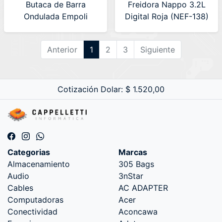
Butaca de Barra
Freidora Nappo 3.2L
Ondulada Empoli
Digital Roja (NEF-138)
Negra Wave
630548
(HESX0075)
Anterior
1
2
3
Siguiente
Cotización Dolar: $ 1.520,00
Categorias
Marcas
Almacenamiento
305 Bags
Audio
3nStar
Cables
AC ADAPTER
Computadoras
Acer
Conectividad
Aconcawa