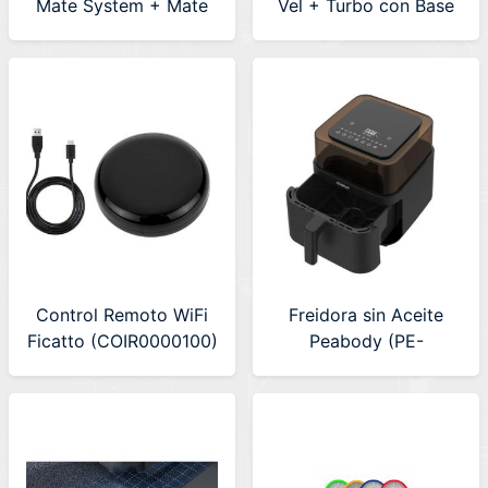
Mate System + Mate
Vel + Turbo con Base
1.2ltr Color Cobre
Porta Accesorios
Peabody 300W ROJA
(PE-HMA550R)
Control Remoto WiFi
Freidora sin Aceite
Ficatto (COIR0000100)
Peabody (PE-
AFD720N)