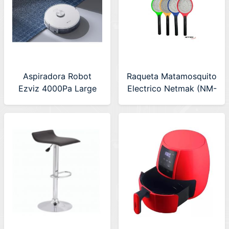
Aspiradora Robot
Raqueta Matamosquito
Ezviz 4000Pa Large
Electrico Netmak (NM-
Suction (CS-RE5-
RACKET) VERDE
TWT2)