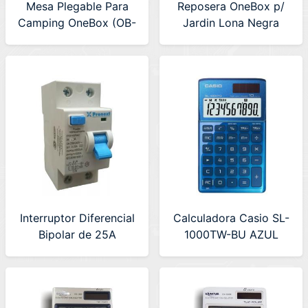
Mesa Plegable Para
Reposera OneBox p/
Camping OneBox (OB-
Jardin Lona Negra
MP3)
(OB-R1)
Interruptor Diferencial
Calculadora Casio SL-
Bipolar de 25A
1000TW-BU AZUL
Pronext
(DY012503AC)