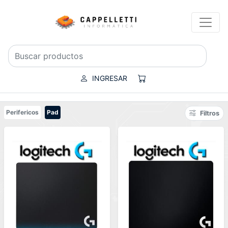
INGRESAR
Perifericos
Pad
Filtros