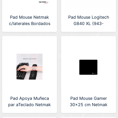
Pad Mouse Netmak
Pad Mouse Logitech
c/laterales Bordados
G840 XL (943-
Rosa (NM-PAD3)
000776)
400X900X3mm
Pad Apoya Muñeca
Pad Mouse Gamer
par aTeclado Netmak
30x25 cm Netmak
(NM-APM)
(NM-MP753) NEGRO