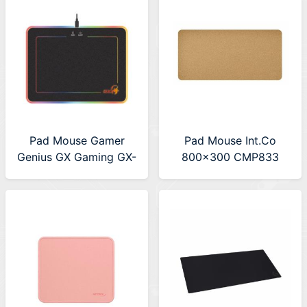
Pad Mouse Gamer
Pad Mouse Int.Co
Genius GX Gaming GX-
800x300 CMP833
pad 600H RGB
Corcho
(31250006400)