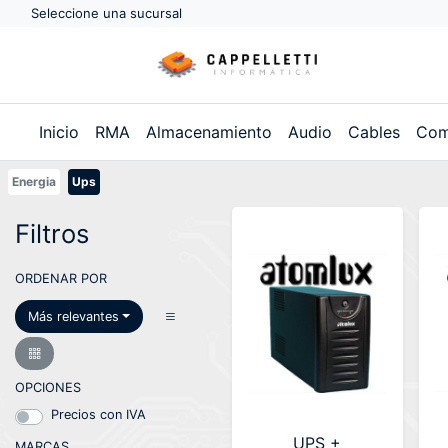
Seleccione una sucursal
Inicio
RMA
Almacenamiento
Audio
Cables
Com
Energia
Ups
Filtros
ORDENAR POR
Más relevantes
OPCIONES
Precios con IVA
UPS +
MARCAS