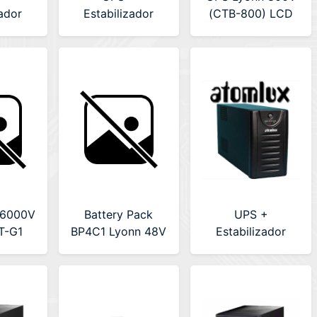
zador
Estabilizador
(CTB-800) LCD
500Va
Atomlux 2000Va
ft
(UPS2000@)
OWER-
T)
 6000V
Battery Pack
UPS +
T-G1
BP4C1 Lyonn 48V
Estabilizador
Atomlux 3500Va
(UPS3500@)