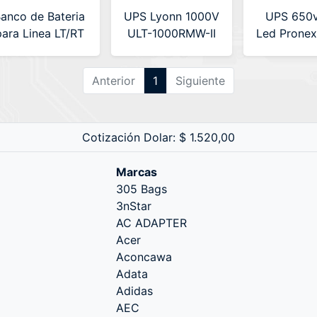
anco de Bateria
UPS Lyonn 1000V
UPS 650v
para Linea LT/RT
ULT-1000RMW-II
Led Pronex
ReguVolt 6 x
ON LINE
650)
2v9amp (RV-LT-
Anterior
1
Siguiente
BATPACK-RT)
Cotización Dolar: $ 1.520,00
Marcas
305 Bags
3nStar
AC ADAPTER
Acer
Aconcawa
Adata
Adidas
AEC