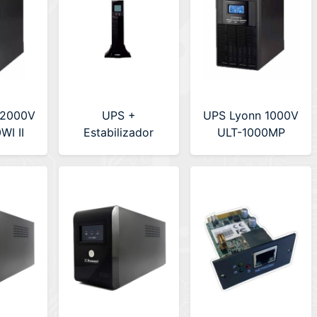
 2000V
UPS +
UPS Lyonn 1000V
WI II
Estabilizador
ULT-1000MP
atomlux 4000v
Senoidal Online
Modelos 4000
(UPS-ONLINE-
4000)