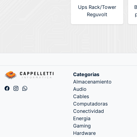
Ups Rack/Tower
B
Reguvolt
2000va/1800w
s/baterias dc36v
1
(RV-LT2000RT)
Categorias
Almacenamiento
Audio
Cables
Computadoras
Conectividad
Energia
Gaming
Hardware