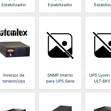
Estabilizador
Estabilizador
Estabili
Atomlux 2500Va
Atomlux 1500Va
Atomlux 
(UPS2500@)
(UPS1500@)
Con So
(UPS500T
C/SOF
Inversor de
SNMP Interno
UPS Lyonn
tension/Ups
para UPS Serie
ULT-6KV
tomlux Bat. Ext.
VT
INV800L Apt
Generadores