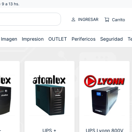
 9 a 13 hs.
INGRESAR
Carrito
Imagen
Impresion
OUTLET
Perifericos
Seguridad
T
+
UPS +
UPS Lyonn 800V