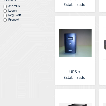
Estabilizador
Atomlux
Atomlux 1000Va
Lyonn
ReguVolt
(UPS1000@)
Pronext
UPS +
Estabilizador
Atomlux 3000Va
A
(UPS3000@)