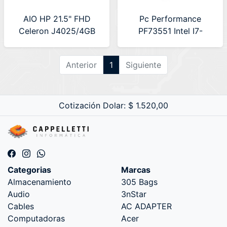
AIO HP 21.5" FHD
Pc Performance
Celeron J4025/4GB
PF73551 Intel I7-
DDR4 2400/125GB
14700R/16GB
SSD M.2/W11 H
DDR4/512GB SSD
Anterior
1
Siguiente
(7Z166LA#AC8) Snow
M.2/H610M ASUS Gab
White
6810 (SIN ARMAR)
Cotización Dolar: $ 1.520,00
Categorias
Marcas
Almacenamiento
305 Bags
Audio
3nStar
Cables
AC ADAPTER
Computadoras
Acer