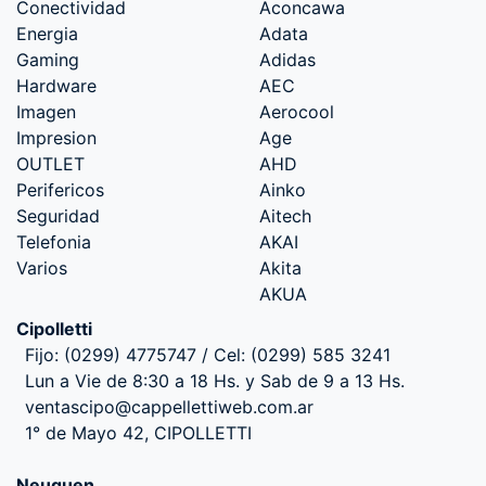
Conectividad
Aconcawa
Energia
Adata
Gaming
Adidas
Hardware
AEC
Imagen
Aerocool
Impresion
Age
OUTLET
AHD
Perifericos
Ainko
Seguridad
Aitech
Telefonia
AKAI
Varios
Akita
AKUA
Cipolletti
Fijo: (0299) 4775747 / Cel: (0299) 585 3241
Lun a Vie de 8:30 a 18 Hs. y Sab de 9 a 13 Hs.
ventascipo@cappellettiweb.com.ar
1° de Mayo 42, CIPOLLETTI
Neuquen