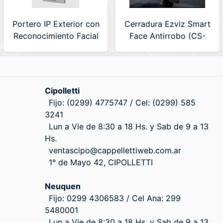
Portero IP Exterior con
Cerradura Ezviz Smart
Reconocimiento Facial
Face Antirrobo (CS-
Dahua (DHI-
DL50FVS R100-WBP-
VTO6521H)
GR(O-STD))
Cipolletti
Fijo: (0299) 4775747 / Cel: (0299) 585
3241
Lun a Vie de 8:30 a 18 Hs. y Sab de 9 a 13
Hs.
ventascipo@cappellettiweb.com.ar
1° de Mayo 42, CIPOLLETTI
Neuquen
Fijo: 0299 4306583 / Cel Ana: 299
5480001
Lun a Vie de 8:30 a 18 Hs. y Sab de 9 a 13