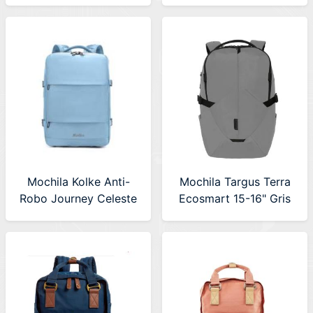
Gris-Negro
Negra
Mochila Kolke Anti-
Mochila Targus Terra
Robo Journey Celeste
Ecosmart 15-16" Gris
(KVM-654) 630640
(TBB649GL-70)