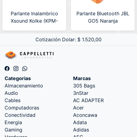
Parlante Inalambrico
Parlante Bluetooth JBL
Xsound Kolke (KPM-
GO5 Naranja
735) 630799
(JBLGO5ORGAM)
Cotización Dolar: $ 1.520,00
Categorias
Marcas
Almacenamiento
305 Bags
Audio
3nStar
Cables
AC ADAPTER
Computadoras
Acer
Conectividad
Aconcawa
Energia
Adata
Gaming
Adidas
Hardware
AEC