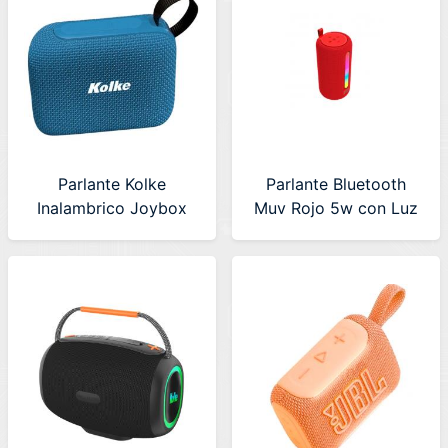
Parlante Kolke
Parlante Bluetooth
Inalambrico Joybox
Muv Rojo 5w con Luz
Azul (KPP-697)
Netmak (NM-MUV-R)
630678