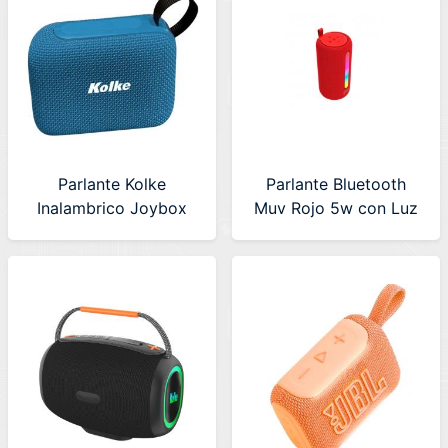
Parlante Kolke
Parlante Bluetooth
Inalambrico Joybox
Muv Rojo 5w con Luz
Azul (KPP-697)
Netmak (NM-MUV-R)
630678