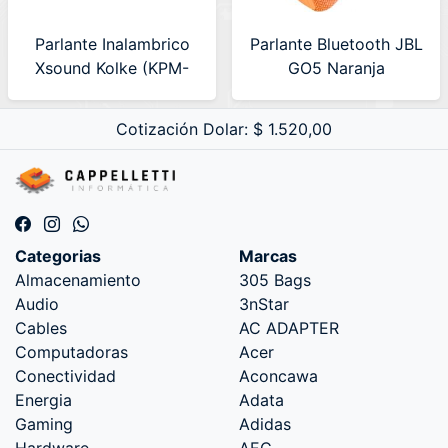
Parlante Inalambrico
Parlante Bluetooth JBL
Xsound Kolke (KPM-
GO5 Naranja
735) 630799
(JBLGO5ORGAM)
Cotización Dolar: $ 1.520,00
Categorias
Marcas
Almacenamiento
305 Bags
Audio
3nStar
Cables
AC ADAPTER
Computadoras
Acer
Conectividad
Aconcawa
Energia
Adata
Gaming
Adidas
Hardware
AEC