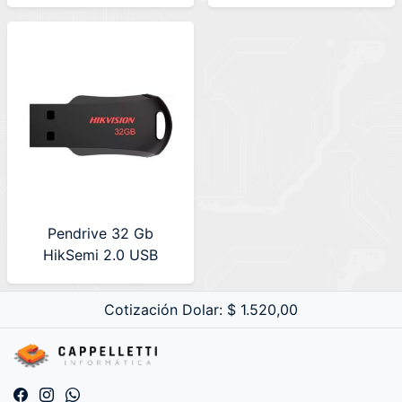
USB-M200 32G)
M200R 64G)
Pendrive 32 Gb
HikSemi 2.0 USB
M200S RNB (HS-USB-
M200R 32G)
Cotización Dolar: $ 1.520,00