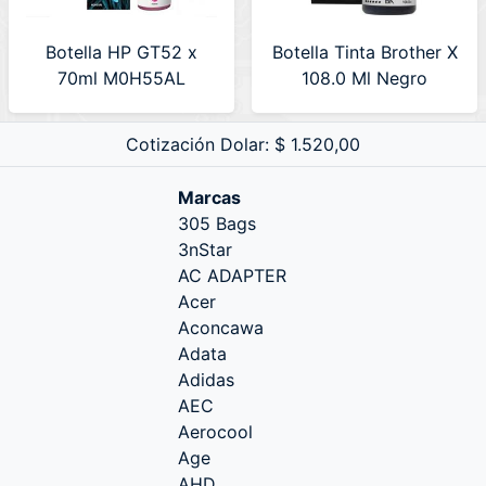
Botella HP GT52 x
Botella Tinta Brother X
70ml M0H55AL
108.0 Ml Negro
Magenta
btD60bk
Cotización Dolar: $ 1.520,00
Marcas
305 Bags
3nStar
AC ADAPTER
Acer
Aconcawa
Adata
Adidas
AEC
Aerocool
Age
AHD