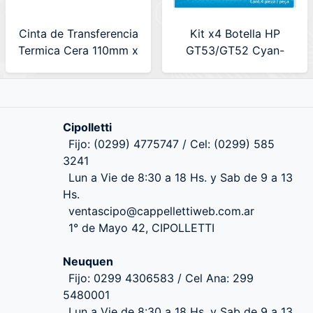
Cinta de Transferencia
Kit x4 Botella HP
Termica Cera 110mm x
GT53/GT52 Cyan-
74mts 3nStar
Magenta-Amarillo
(W05BK11074)
(9F3N4AL)
Cipolletti
Fijo: (0299) 4775747 / Cel: (0299) 585
3241
Lun a Vie de 8:30 a 18 Hs. y Sab de 9 a 13
Hs.
ventascipo@cappellettiweb.com.ar
1° de Mayo 42, CIPOLLETTI
Neuquen
Fijo: 0299 4306583 / Cel Ana: 299
5480001
Lun a Vie de 8:30 a 18 Hs. y Sab de 9 a 13