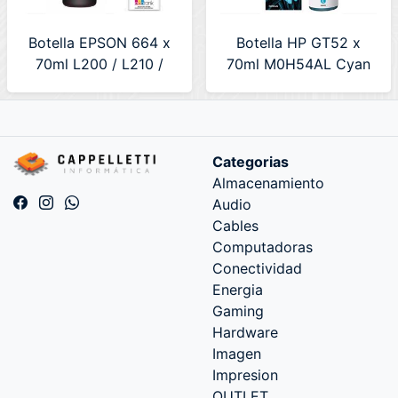
Botella EPSON 664 x
Botella HP GT52 x
70ml L200 / L210 /
70ml M0H54AL Cyan
L355 Magenta
(T664320)
Categorias
Almacenamiento
Audio
Cables
Computadoras
Conectividad
Energia
Gaming
Hardware
Imagen
Impresion
OUTLET