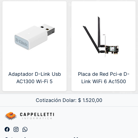
Nano)
Adaptador D-Link Usb
Placa de Red Pci-e D-
AC1300 Wi-Fi 5
Link WiFi 6 Ac1500
(AC13U)
Dual Band 2 Antenas
(DWA-X582)
Cotización Dolar: $ 1.520,00