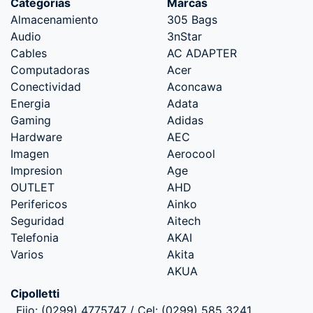
Categorias
Marcas
Almacenamiento
305 Bags
Audio
3nStar
Cables
AC ADAPTER
Computadoras
Acer
Conectividad
Aconcawa
Energia
Adata
Gaming
Adidas
Hardware
AEC
Imagen
Aerocool
Impresion
Age
OUTLET
AHD
Perifericos
Ainko
Seguridad
Aitech
Telefonia
AKAI
Varios
Akita
AKUA
Cipolletti
Fijo: (0299) 4775747 / Cel: (0299) 585 3241