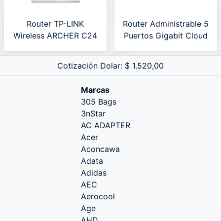
Router TP-LINK
Router Administrable 5
Wireless ARCHER C24
Puertos Gigabit Cloud
AC750 Mbps Dual
Ruijie (RG-EG105G V3)
Band (Archer C24)
Cotización Dolar: $ 1.520,00
Marcas
305 Bags
3nStar
AC ADAPTER
Acer
Aconcawa
Adata
Adidas
AEC
Aerocool
Age
AHD