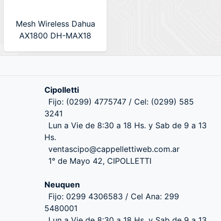
Mesh Wireless Dahua
AX1800 DH-MAX18
Cipolletti
Fijo: (0299) 4775747 / Cel: (0299) 585
3241
Lun a Vie de 8:30 a 18 Hs. y Sab de 9 a 13
Hs.
ventascipo@cappellettiweb.com.ar
1° de Mayo 42, CIPOLLETTI
Neuquen
Fijo: 0299 4306583 / Cel Ana: 299
5480001
Lun a Vie de 8:30 a 18 Hs. y Sab de 9 a 13