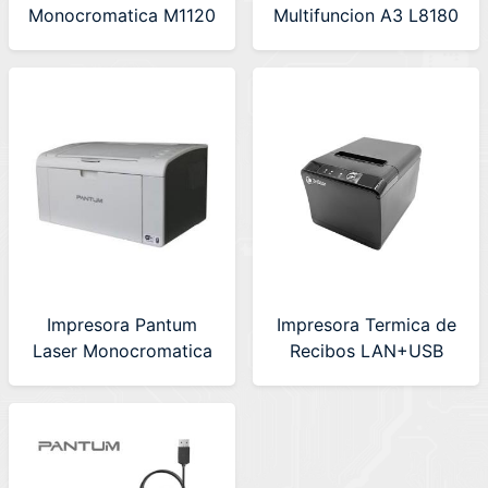
Monocromatica M1120
Multifuncion A3 L8180
Wifi
Ecotank Wifi
Impresora Pantum
Impresora Termica de
Laser Monocromatica
Recibos LAN+USB
P2509W
230mm/s 3nStar
(RPT004)