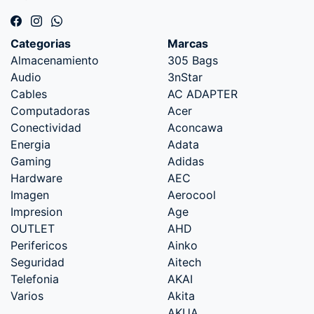
Categorias
Marcas
Almacenamiento
305 Bags
Audio
3nStar
Cables
AC ADAPTER
Computadoras
Acer
Conectividad
Aconcawa
Energia
Adata
Gaming
Adidas
Hardware
AEC
Imagen
Aerocool
Impresion
Age
OUTLET
AHD
Perifericos
Ainko
Seguridad
Aitech
Telefonia
AKAI
Varios
Akita
AKUA