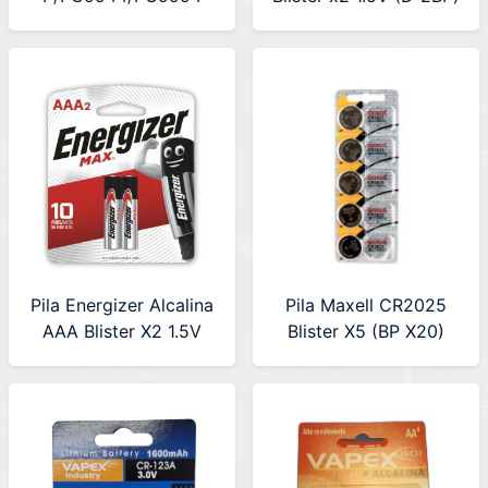
(BATT-PGX944) 4585
Pila Energizer Alcalina
Pila Maxell CR2025
AAA Blister X2 1.5V
Blister X5 (BP X20)
(AAA BP2)