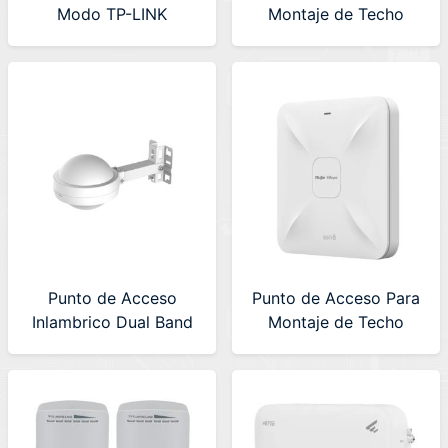
Modo TP-LINK
Montaje de Techo
(MC110CS)
Ruijie Reyee (RG-
RAP2260-E)
Punto de Acceso
Punto de Acceso Para
Inlambrico Dual Band
Montaje de Techo
Ruijie Reyes (RG-
AX1800 WiFi 6 Ruijie
RAP6202(G))
Reyee (RG-RAP2260-
G)