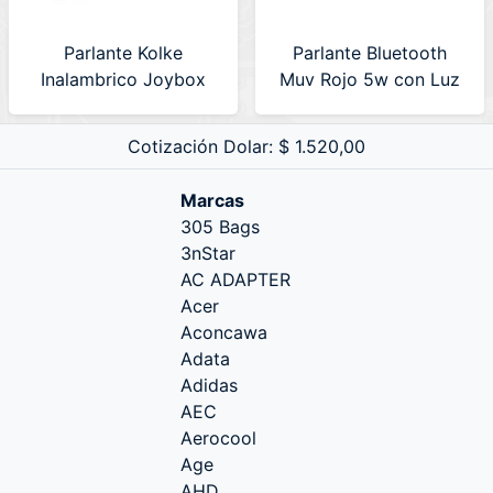
Parlante Kolke
Parlante Bluetooth
Inalambrico Joybox
Muv Rojo 5w con Luz
Azul (KPP-697)
Netmak (NM-MUV-R)
630678
Cotización Dolar: $ 1.520,00
Marcas
305 Bags
3nStar
AC ADAPTER
Acer
Aconcawa
Adata
Adidas
AEC
Aerocool
Age
AHD