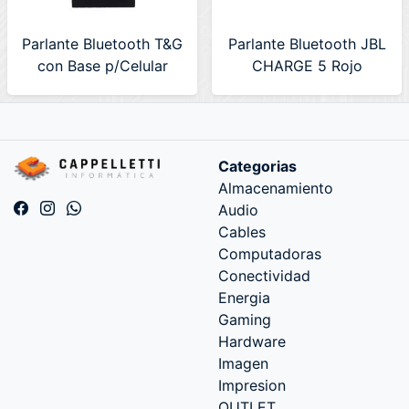
Parlante Bluetooth T&G
Parlante Bluetooth JBL
con Base p/Celular
CHARGE 5 Rojo
(TG-036) - 50% OFF
(JBLCHARGE5REDAM)
Categorias
Almacenamiento
Audio
Cables
Computadoras
Conectividad
Energia
Gaming
Hardware
Imagen
Impresion
OUTLET