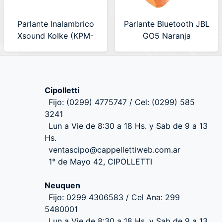
Parlante Inalambrico
Parlante Bluetooth JBL
Xsound Kolke (KPM-
GO5 Naranja
735) 630799
(JBLGO5ORGAM)
Cipolletti
Fijo: (0299) 4775747 / Cel: (0299) 585
3241
Lun a Vie de 8:30 a 18 Hs. y Sab de 9 a 13
Hs.
ventascipo@cappellettiweb.com.ar
1° de Mayo 42, CIPOLLETTI
Neuquen
Fijo: 0299 4306583 / Cel Ana: 299
5480001
Lun a Vie de 8:30 a 18 Hs. y Sab de 9 a 13